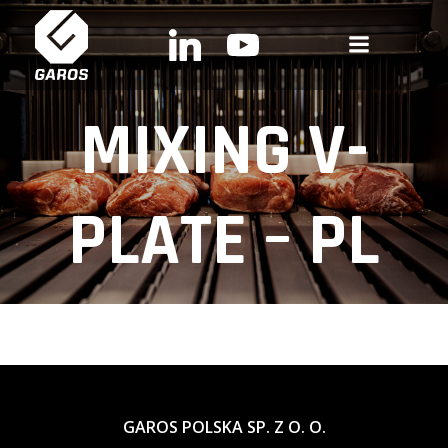
Skip
to
content
MIXING V-
PLATE – PL
GAROS POLSKA SP. Z O. O.