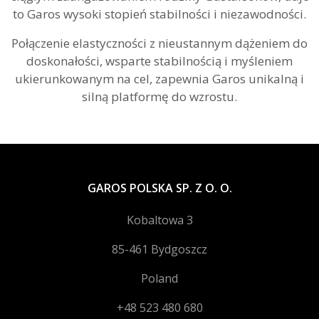
to Garos wysoki stopień stabilności i niezawodności.
Połączenie elastyczności z nieustannym dążeniem do
doskonałości, wsparte stabilnością i myśleniem
ukierunkowanym na cel, zapewnia Garos unikalną i
silną platformę do wzrostu.
GAROS POLSKA SP. Z O. O.
Kobaltowa 3
85-461 Bydgoszcz
Poland
+48 523 480 680