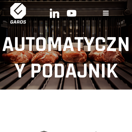
Skip
to
content
AUTOMATYCZN
Y PODAJNIK