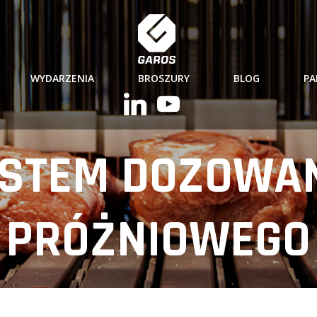
WYDARZENIA
BROSZURY
BLOG
PA
STEM DOZOWA
PRÓŻNIOWEGO