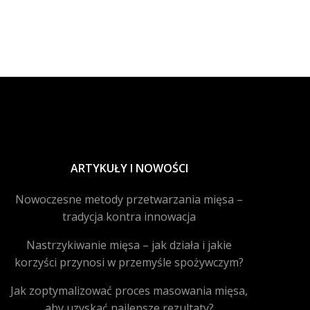
ARTYKUŁY I NOWOŚCI
Nowoczesne metody przetwarzania mięsa –
tradycja kontra innowacja
Nastrzykiwanie mięsa – jak działa i jakie
korzyści przynosi w przemyśle spożywczym?
Jak zoptymalizować proces masowania mięsa,
aby uzyskać najlepsze rezultaty?