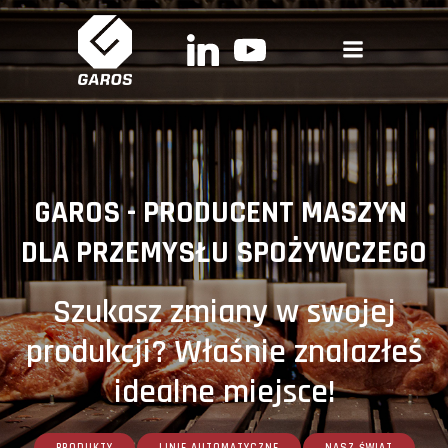
Skip
to
content
GAROS - PRODUCENT MASZYN
DLA PRZEMYSŁU SPOŻYWCZEGO
Szukasz zmiany w swojej
produkcji? Właśnie znalazłeś
idealne miejsce!