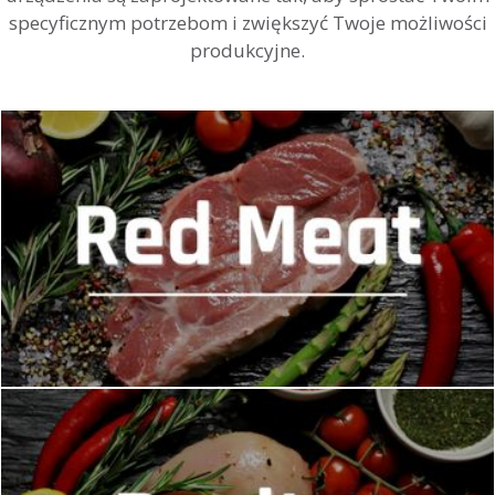
specyficznym potrzebom i zwiększyć Twoje możliwości
produkcyjne.
MASZYNY DO CZERWONEGO MIĘSA