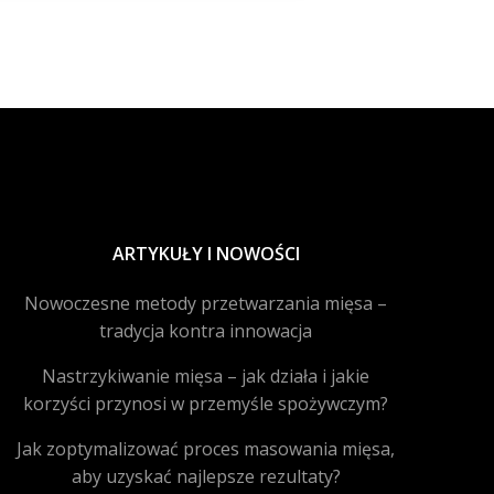
ARTYKUŁY I NOWOŚCI
Nowoczesne metody przetwarzania mięsa –
tradycja kontra innowacja
Nastrzykiwanie mięsa – jak działa i jakie
korzyści przynosi w przemyśle spożywczym?
Jak zoptymalizować proces masowania mięsa,
aby uzyskać najlepsze rezultaty?