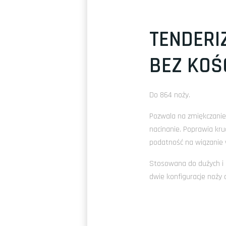
TENDERI
BEZ KOŚC
Do 864 noży.
Pozwala na zmiękczani
nacinanie. Poprawia kru
podatność na wiązanie 
Stosowana do dużych i
dwie konfiguracje noży d