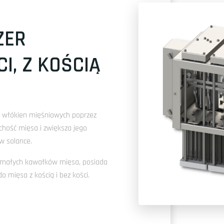
ZER
I, Z KOŚCIĄ
e włókien mięśniowych poprzez
chość mięsa i zwiększa jego
w solance.
 małych kawałków mięsa, posiada
o mięsa z kością i bez kości.