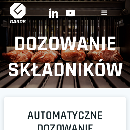
Skip
to
content
DOZOWANIE
SKŁADNIKÓW
AUTOMATYCZNE
DOZOWANIE