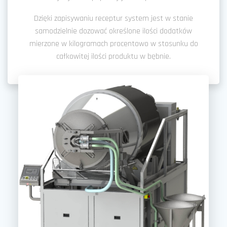
Dzięki zapisywaniu receptur system jest w stanie
samodzielnie dozować określone ilości dodatków
mierzone w kilogramach procentowo w stosunku do
całkowitej ilości produktu w bębnie.