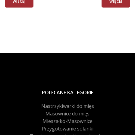
WIĘCEJ
WIĘCEJ
POLECANE KATEGORIE
Nastrzykiwarki do mięs
Masownice do mięs
Mieszałko-Masownice
Przygotowanie solanki