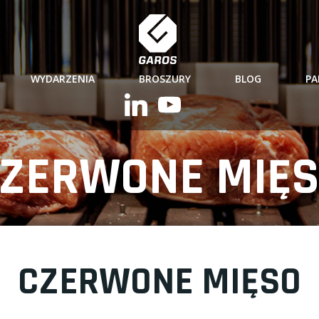
WYDARZENIA
BROSZURY
BLOG
PA
ZERWONE MIĘ
CZERWONE MIĘSO