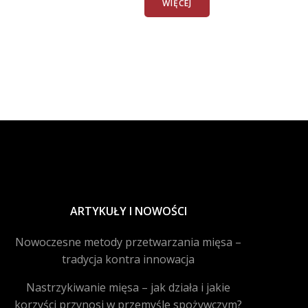
WIĘCEJ
ARTYKUŁY I NOWOŚCI
Nowoczesne metody przetwarzania mięsa –
tradycja kontra innowacja
Nastrzykiwanie mięsa – jak działa i jakie
korzyści przynosi w przemyśle spożywczym?