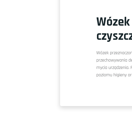
Wózek
czyszc
Wózek przeznaczony
przechowywania 
mycia urządzenia.
poziomu higieny or