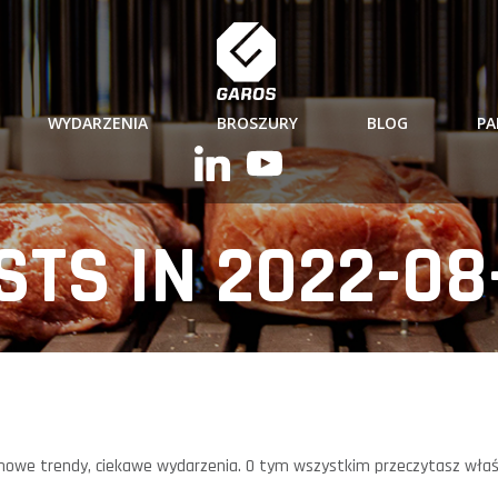
WYDARZENIA
BROSZURY
BLOG
PA
STS IN 2022-08
, nowe trendy, ciekawe wydarzenia. O tym wszystkim przeczytasz właś