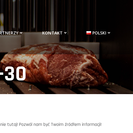
RTNERZY
KONTAKT
POLSKI
-30
nie tutaj! Pozwól nam być Twoim źródłem informacji!