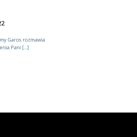
22
rmy Garos rozmawia
enia Pani […]