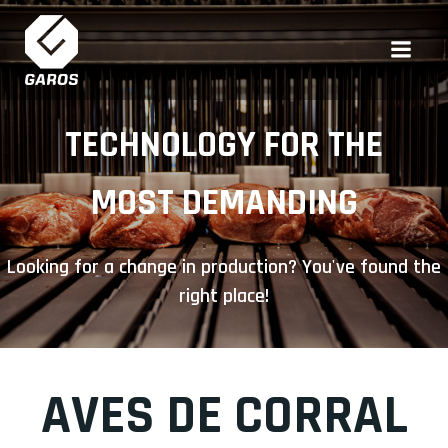
Saltar
al
contenido
TECHNOLOGY FOR THE
MOST DEMANDING
Looking for a change in production? You've found the
right place!
AVES DE CORRAL