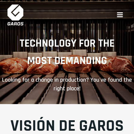
Saltar
al
contenido
TECHNOLOGY FOR THE
MOST DEMANDING
Looking for a change in production? You've found the
right place!
VISIÓN DE GAROS