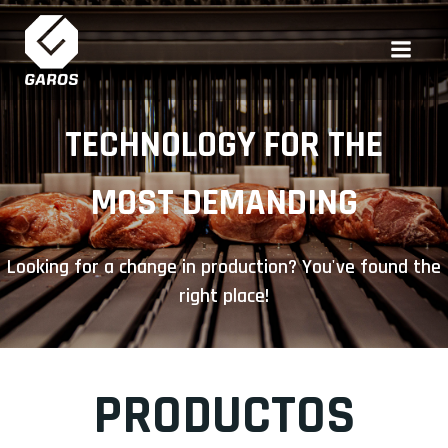
Saltar
al
contenido
TECHNOLOGY FOR THE
MOST DEMANDING
Looking for a change in production? You've found the
right place!
PRODUCTOS