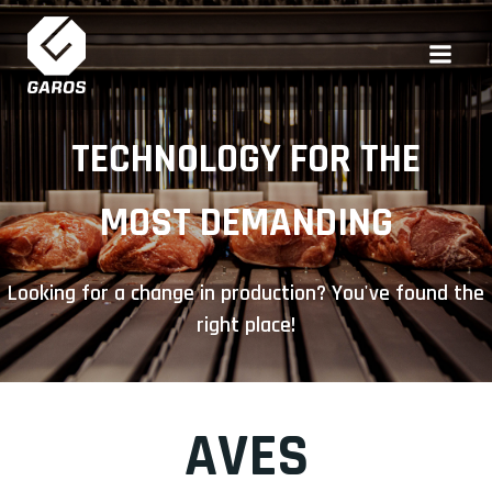
Skip
to
content
TECHNOLOGY FOR THE
MOST DEMANDING
Looking for a change in production? You've found the
right place!
AVES