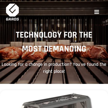
Skip
to
content
TECHNOLOGY FOR THE
MOST DEMANDING
Looking for a change in production? You've found the
right place!