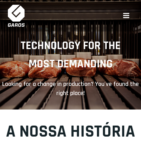
Skip
to
content
TECHNOLOGY FOR THE
MOST DEMANDING
Looking for a change in production? You've found the
right place!
A NOSSA HISTÓRIA