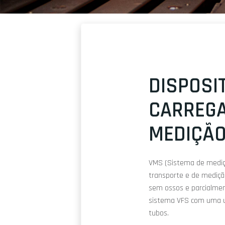
DISPOSI
CARREG
MEDIÇÃO
VMS (Sistema de mediçã
transporte e de mediç
sem ossos e parcialmen
sistema VFS com uma u
tubos.