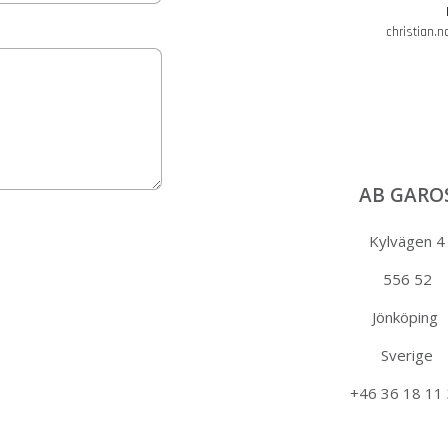
christian.
AB GARO
Kylvägen 4
556 52
Jönköping
Sverige
+46 36 18 11