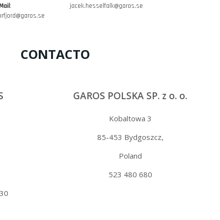
Mail
:
jacek.hesselfalk@garos.se
norfjord@garos.se
CONTACTO
S
GAROS POLSKA SP. z o. o.
Kobaltowa 3
85-453 Bydgoszcz,
Poland
523 480 680
 30