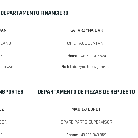
DEPARTAMENTO FINANCIERO
DAN
KATARZYNA BĄK
OLAND
CHIEF ACCOUNTANT
35
Phone
: +48 509 707 524
aros.se
Mail
:
katarzyna.bak@garos.se
NSPORTES
DEPARTAMENTO DE PIEZAS DE REPUESTO
CZ
MACIEJ LORET
SOR
SPARE PARTS SUPERVISOR
06
Phone
: +48 798 940 859