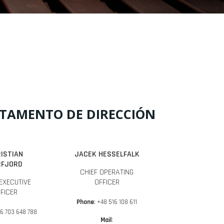
TAMENTO DE DIRECCIÓN
ISTIAN
JACEK HESSELFALK
RFJORD
CHIEF OPERATING
EXECUTIVE
OFFICER
FICER
Phone
: +48 516 108 611
46 703 648 788
Mail
: