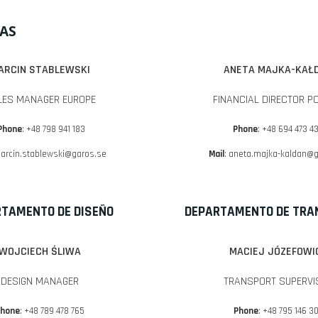
AS
ARCIN STABLEWSKI
ANETA MAJKA-KAŁ
LES MANAGER EUROPE
FINANCIAL DIRECTOR P
Phone
: +48 798 941 183
Phone
: +48 694 473 4
arcin.stablewski@garos.se
Mail
:
aneta.majka-kaldan@g
TAMENTO DE DISEÑO
DEPARTAMENTO DE TRA
WOJCIECH ŚLIWA
MACIEJ JÓZEFOWI
DESIGN MANAGER
TRANSPORT SUPERVI
hone
: +48 789 478 765
Phone
: +48 795 146 3