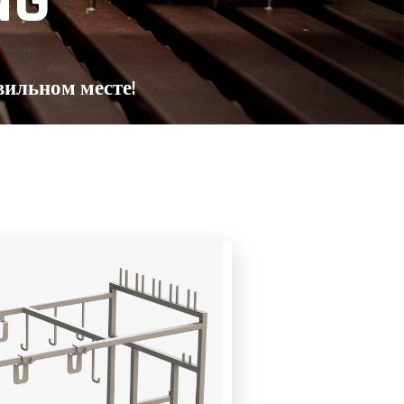
NG
вильном месте!