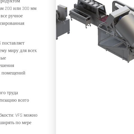
продуктом
м 200 или 300 мм
 все ручное
изированная
 поставляет
ему миру для всех
ные
решения
х помещений
го труда
тизацию всего
бкости: VFS можно
сширять по мере