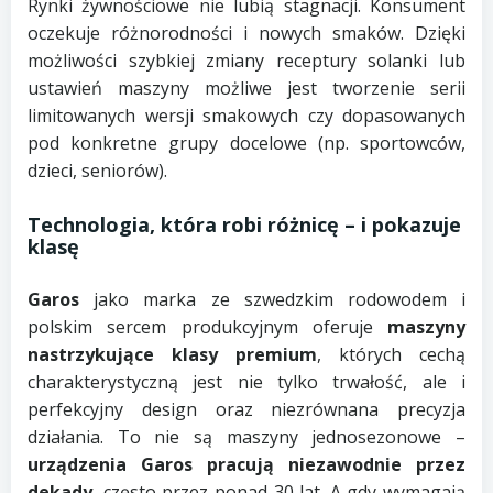
Rynki żywnościowe nie lubią stagnacji. Konsument
oczekuje różnorodności i nowych smaków. Dzięki
możliwości szybkiej zmiany receptury solanki lub
ustawień maszyny możliwe jest tworzenie serii
limitowanych wersji smakowych czy dopasowanych
pod konkretne grupy docelowe (np. sportowców,
dzieci, seniorów).
Technologia, która robi różnicę – i pokazuje
klasę
Garos
jako marka ze szwedzkim rodowodem i
polskim sercem produkcyjnym oferuje
maszyny
nastrzykujące klasy premium
, których cechą
charakterystyczną jest nie tylko trwałość, ale i
perfekcyjny design oraz niezrównana precyzja
działania. To nie są maszyny jednosezonowe –
urządzenia Garos pracują niezawodnie przez
dekady
, często przez ponad 30 lat. A gdy wymagają